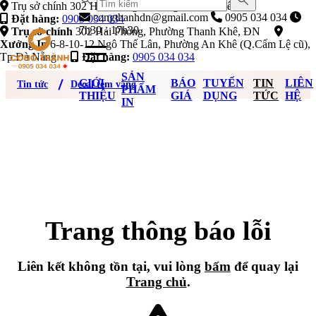
Trụ sở chính 302 Hải Phòng, Phường Thanh Khê, ĐN
congthanhdn@gmail.com
0905 034 034
Đặt hàng:
0905 034 034
7h30 - 17h30
Trụ sở chính
302 Hải Phòng, Phường Thanh Khê, ĐN
Xưởng In
6-8-10-12 Ngô Thế Lân, Phường An Khê (Q.Cẩm Lệ cũ),
Tp Đà Nẵng
Đặt hàng:
0905 034 034
SẢN
GIỚI
BÁO
TUYỂN
TIN
LIÊN
Tin tức
Decal tem vàng
PHẨM
THIỆU
GIÁ
DỤNG
TỨC
HỆ
IN
Trang thông báo lỗi
Liên kết không tồn tại, vui lòng
bấm
để quay lại
Trang chủ
.