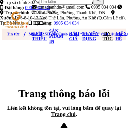
Trụ sở chính 302 Hải Phòng, Phường Thanh Khê, ĐN
congthanhdn@gmail.com
0905 034 034
Đặt hàng:
0905 034 034
7h30 - 17h30
Trụ sở chính
302 Hải Phòng, Phường Thanh Khê, ĐN
Xưởng In
6-8-10-12 Ngô Thế Lân, Phường An Khê (Q.Cẩm Lệ cũ),
Tp Đà Nẵng
Đặt hàng:
0905 034 034
SẢN
GIỚI
BÁO
TUYỂN
TIN
LIÊN
Tin tức
Máy in 2.5D của Casio có thể “làm nhái” chất liệu vải, d
PHẨM
THIỆU
GIÁ
DỤNG
TỨC
HỆ
IN
Trang thông báo lỗi
Liên kết không tồn tại, vui lòng
bấm
để quay lại
Trang chủ
.