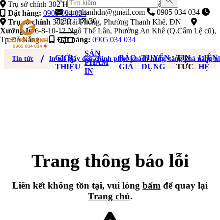
Trụ sở chính 302 Hải Phòng, Phường Thanh Khê, ĐN
congthanhdn@gmail.com
0905 034 034
Đặt hàng:
0905 034 034
7h30 - 17h30
Trụ sở chính
302 Hải Phòng, Phường Thanh Khê, ĐN
Xưởng In
6-8-10-12 Ngô Thế Lân, Phường An Khê (Q.Cẩm Lệ cũ),
Tp Đà Nẵng
Đặt hàng:
0905 034 034
SẢN
GIỚI
BÁO
TUYỂN
TIN
LIÊN
Tin tức
In túi giấy đẹp chinh phục khách hàng, tăng khả năng 
PHẨM
THIỆU
GIÁ
DỤNG
TỨC
HỆ
IN
Trang thông báo lỗi
Liên kết không tồn tại, vui lòng
bấm
để quay lại
Trang chủ
.