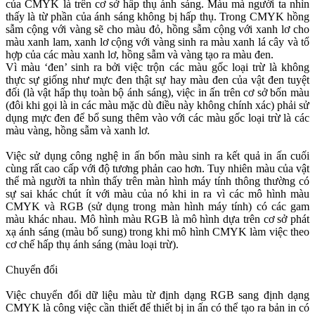
của CMYK là trên cơ sở hấp thụ ánh sáng. Màu mà người ta nhìn
thấy là từ phần của ánh sáng không bị hấp thụ. Trong CMYK hồng
sẫm cộng với vàng sẽ cho màu đỏ, hồng sẫm cộng với xanh lơ cho
màu xanh lam, xanh lơ cộng với vàng sinh ra màu xanh lá cây và tổ
hợp của các màu xanh lơ, hồng sẫm và vàng tạo ra màu đen.
Vì màu ‘đen’ sinh ra bởi việc trộn các màu gốc loại trừ là không
thực sự giống như mực đen thật sự hay màu đen của vật đen tuyệt
đối (là vật hấp thụ toàn bộ ánh sáng), việc in ấn trên cơ sở bốn màu
(đôi khi gọi là in các màu mặc dù điều này không chính xác) phải sử
dụng mực đen để bổ sung thêm vào với các màu gốc loại trừ là các
màu vàng, hồng sẫm và xanh lơ.
Việc sử dụng công nghệ in ấn bốn màu sinh ra kết quả in ấn cuối
cùng rất cao cấp với độ tương phản cao hơn. Tuy nhiên màu của vật
thể mà người ta nhìn thấy trên màn hình máy tính thông thường có
sự sai khác chút ít với màu của nó khi in ra vì các mô hình màu
CMYK và RGB (sử dụng trong màn hình máy tính) có các gam
màu khác nhau. Mô hình màu RGB là mô hình dựa trên cơ sở phát
xạ ánh sáng (màu bổ sung) trong khi mô hình CMYK làm việc theo
cơ chế hấp thụ ánh sáng (màu loại trừ).
Chuyển đổi
Việc chuyển đổi dữ liệu màu từ định dạng RGB sang định dạng
CMYK là công việc cần thiết để thiết bị in ấn có thể tạo ra bản in có