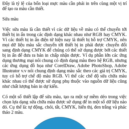
Đây là tỷ lệ của bốn loại mực màu cần phải in trên cùng một vị trí
để tạo ra màu cần thiết.
Sửa màu
Việc sửa màu là cần thiết vì các dữ liệu về màu có thể chuyển tới
thiết bị in ấn trong các định dạng khác nhau như RGB hay CMYK.
Vì các thiết bị in ấn điện tử hiện nay là thiết bị hỗ trợ CMYK, nên
mọi dữ liệu màu sắc chuyển tới thiết bị in phải được chuyển đổi
sang định dạng CMYK để chúng có thể sử dụng được bởi các thiết
bị in ấn để đưa ra bản in chấp nhận được. Ví dụ phần lớn các ứng
dụng thương mại nói chung có định dạng màu theo hệ RGB, nhưng
các ứng dụng đồ họa như CorelDraw, Adobe PhotoShop, Adobe
Illustrator v.v nói chung định dạng màu sắc theo các giá trị CMYK,
tuy có hỗ trợ chế độ màu RGB. Vì thế các chế độ sửa chữa màu
khác nhau có thể được sử dụng phụ thuộc vào nguồn dữ liệu cũng
như chất lượng bản in dự kiến.
Có một số thiết lập để sửa màu, tạo ra một sự mềm dẻo trong việc
chọn lựa dạng sửa chữa màu được sử dụng để in một số dữ liệu nào
đó. Cụ thể là: tự động, chói, tắt, CMYK, hiển thị, đen trắng và phác
thảo 2 màu.