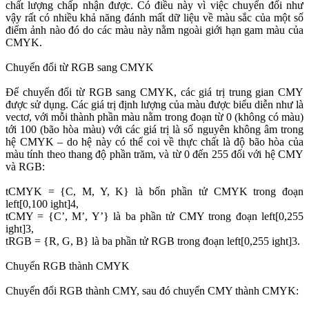
chất lượng chấp nhận được. Có điều này vì việc chuyển đổi như
vậy rất có nhiều khả năng đánh mất dữ liệu về màu sắc của một số
điểm ảnh nào đó do các màu này nằm ngoài giới hạn gam màu của
CMYK.
Chuyển đổi từ RGB sang CMYK
Để chuyển đổi từ RGB sang CMYK, các giá trị trung gian CMY
được sử dụng. Các giá trị định lượng của màu được biểu diễn như là
vectơ, với mỗi thành phần màu nằm trong đoạn từ 0 (không có màu)
tới 100 (bão hòa màu) với các giá trị là số nguyên không âm trong
hệ CMYK – do hệ này có thể coi về thực chất là độ bão hòa của
màu tính theo thang độ phần trăm, và từ 0 đến 255 đối với hệ CMY
và RGB:
tCMYK = {C, M, Y, K} là bốn phần tử CMYK trong đoạn
left[0,100 ight]4,
tCMY = {C’, M’, Y’} là ba phần tử CMY trong đoạn left[0,255
ight]3,
tRGB = {R, G, B} là ba phần tử RGB trong đoạn left[0,255 ight]3.
Chuyển RGB thành CMYK
Chuyển đổi RGB thành CMY, sau đó chuyển CMY thành CMYK: