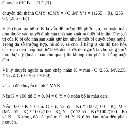
Chuyển: tRGB = {R,G,B}
chuyển đổi thành CMY: tCMY = {C’,M’,Y’} = {(255 − R), (255 −
G), (255 − B)}
Việc chọn lựa hệ số K là vấn đề tương đối phức tạp, nó hoàn toàn
phụ thuộc vào quyết định của nhà sản xuất ra thiết bị in ấn. Các giá
trị của K bị các nhà sản xuất giữ kín như là một bí quyết công nghệ.
Trong đa số trường hợp, hệ số K sẽ cho là bằng 0 khi độ bão hòa
của màu đen thấp hơn từ 50% đến 75% do người ta cho rằng dưới
mức hợp lý (hoàn toàn chủ quan) thì không cần phải in bằng mực
đen.
Về lý thuyết người ta tạm chấp nhận K = min {C’/2,55, M’/2,55,
Y’/2,55}. (0 <= K <=100)
và sau đó chuyển thành CMYK:
Nếu K = 100 thì C = 0, M = 0, Y = 0 (toàn bộ là màu đen).
Nếu 100 > K > 0 thì: C = (C’/2.55 – K) * 100 /(100 – K), M =
(M’/2.55 – K) * 100 /(100 – K), Y = (Y’/2.55 – K) *100 /(100 – K)
và K = K trong đó các giá trị C, M, Y, K được làm tròn đến phần
nguyên.