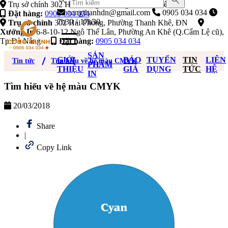
Trụ sở chính 302 Hải Phòng, Phường Thanh Khê, ĐN
congthanhdn@gmail.com
0905 034 034
Đặt hàng:
0905 034 034
7h30 - 17h30
Trụ sở chính
302 Hải Phòng, Phường Thanh Khê, ĐN
Xưởng In
6-8-10-12 Ngô Thế Lân, Phường An Khê (Q.Cẩm Lệ cũ),
Tp Đà Nẵng
Đặt hàng:
0905 034 034
SẢN
GIỚI
BÁO
TUYỂN
TIN
LIÊN
Tin tức
Tìm hiểu về hệ màu CMYK
PHẨM
THIỆU
GIÁ
DỤNG
TỨC
HỆ
IN
Tìm hiểu về hệ màu CMYK
20/03/2018
Share
|
Copy Link