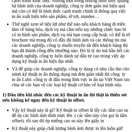
cạnh tranh khác biệt. Nhưng một trong những hình thức quảng
bá hình ảnh của doanh nghiệp, công ty đơn giản mà hiệu quả
mà còn có thể là hình thức cạnh tranh chính là thông qua việc
in ấn xuất hiện trên sản phẩm, tờ rơi, standee…
Thử nghĩ xem sẽ tiện lợi như thế nào nếu khách hàng đi triễn
lãm về hàng hóa, dịch vụ mà cầm trên tay những chiếc bao bì
có in hình sản phẩm, dịch vụ mà bạn cung cấp hoặc có thể là tờ
brochure mà trong đó có đầy đủ hình ảnh và các thông tin mà
các doanh nghiệp, công ty muốn truyền tải đến khách hàng thì
bạn đã thành công đến nhường nào. Đó là lý do mà hầu hết các
doanh nghiệp, công ty luôn dành sự dầu tư cao trong việc áp
dụng kỹ thuật in ấn hiện đại nhất.
Và để giúp các doanh nghiệp, công ty đang có nhu cầu tìm cho
mình kỹ thuật in ấn thông dụng mà đơn giản nhất thì công ty
in ấn Lubi- công ty đi đầu trong lĩnh vực in ấn tại Việt Nam xin
chia sẽ các bạn về các loại kỹ thuật cơ bản về loại hình này.
1) Đầu tiên khi nhắc đến các kỹ thuật in ấn thi thật là thiếu sót
nếu không kể ngay đến kỹ thuật in offset.
Vậy kỹ thuật này là gì? Kỹ thuật in offset là lấy các tấm cao su
để ép các hình ảnh dính mực lên ( các tấm này còn gọi là tấm
offset), rồi sau đó ép miếng cao su này lên giấy in
Kỹ thuật này giúp chất lượng hình ảnh được in lên luôn giữ