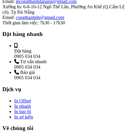
Email:
incongthanhdanang@gmail.com
Xưởng In:
6-8-10-12 Ngô Thế Lân, Phường An Khê (Q.Cẩm Lệ
cũ), Tp Đà Nẵng
Email:
congthanhdn@gmail.com
Thời gian làm việc:
7h30 - 17h30
Đặt hàng nhanh
Đặt hàng
0905 034 034
Tư vấn nhanh
0905 034 034
Báo giá
0905 034 034
Dịch vụ
In Offset
In nhanh
In bao bì
In sự kiện
Về chúng tôi