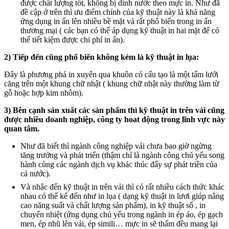
được chất lượng tốt, không bị dính nước theo mực in. Như đã
đề cập ở trên thì ưu điểm chính của kỹ thuật này là khả năng
ứng dụng in ấn lên nhiều bề mặt và rất phổ biến trong in ấn
thương mại ( các bạn có thể áp dụng kỹ thuật in hai mặt để có
thể tiết kiệm được chi phí in ấn).
2) Tiếp đến cũng phổ biến không kém là kỹ thuật in lụa:
Đây là phương phá in xuyên qua khuôn có cấu tạo là một tấm lưới
căng trên một khung chữ nhật ( khung chữ nhật này thường làm từ
gỗ hoặc hợp kim nhôm).
3) Bên cạnh sản xuất các sản phẩm thì kỹ thuật in trên vải cũng
được nhiều doanh nghiệp, công ty hoat động trong lĩnh vực này
quan tâm.
Như đã biết thì ngành công nghiệp vải chưa bao giờ ngừng
tăng trưởng và phát triển (thậm chí là ngành công chú yếu song
hành cùng các ngành dịch vụ khác thúc đẩy sự phát triền của
cả nước).
Và nhắc đến kỹ thuật in trên vải thì có rất nhiều cách thức khác
nhau có thể kể đến như in lụa ( dạng kỹ thuật in lươi giúp nâng
cao năng suất và chất lượng sản phẩm), in kỹ thuật số , in
chuyển nhiệt (ứng dụng chủ yếu trong ngành in ép áo, ép gạch
men, ép nhũ lên vải, ép simili… mực in sẽ thấm đều mang lại