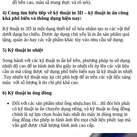
đồ bền cao, màu sắ trung thực và rõ nét).
4) Cùng tìm hiểu tiếp về kỹ thuật in 3D – kỹ thuật in ấn cũng
khá phổ biến và thông dụng hiện nay:
Kỹ thuật in 3D là một dạng thiết kế số hóa nhằm tạo ra các vật thể
dưới dạng ba chiều. Được áp dụng chủ yếu là in ấn sản phẩm quà
tặng, quàn áo hay các vật phẩm khác tùy vào nhu cầu sử dụng.
5) Kỹ thuật in nhiệt
Song hành với các kỹ thuật in ấn kể trên, phương pháp in sử dụng
nhiệt độ cao để in hình ảnh lên giấy in nhiệt rồi ép lên các vật liệu
cần in mà cũng được sử dụng phổ biến hiện nay là kỹ thuật in nhiệt
.Tuy nhiên kỹ thuật này lại chỉ phù hợp để in trên các vật liệu sáng
màu với số lượng ít do chi phí khá cao.
6) Kỹ thuật in ống đồng
Đối với các sản phẩm như ống nhựa,bao bì…thì đòi hỏi phải
có kỹ thuật in ấn chuyên dụng riêng, và kỹ thuật in ống đồng
chính là sự lựa chọn hoàn hảo nhất do máy in dùng trong in
ống đồng cho phép in hình ảnh lên mọi chất liệu phức tap mà
vẫn giữ được chất lượng hình ảnh cao cấp.