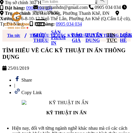
Trụ sở chính 302 Hải Phòng, Phường Thanh Khê, ĐN
congthanhdn@gmail.com
0905 034 034
Đặt hàng:
0905 034 034
7h30 - 17h30
Trụ sở chính
302 Hải Phòng, Phường Thanh Khê, ĐN
Xưởng In
6-8-10-12 Ngô Thế Lân, Phường An Khê (Q.Cẩm Lệ cũ),
Tp Đà Nẵng
Đặt hàng:
0905 034 034
SẢN
GIỚI
BÁO
TUYỂN
TIN
LIÊN
Tin tức
TÌM HIỂU VỀ CÁC KỸ THUẬT IN ẤN THÔNG DỤNG
PHẨM
THIỆU
GIÁ
DỤNG
TỨC
HỆ
IN
TÌM HIỂU VỀ CÁC KỸ THUẬT IN ẤN THÔNG
DỤNG
25/01/2019
Share
|
Copy Link
KỸ THUẬT IN ẤN
Hiện nay, đối với từng ngành nghề khác nhau mà có các cách