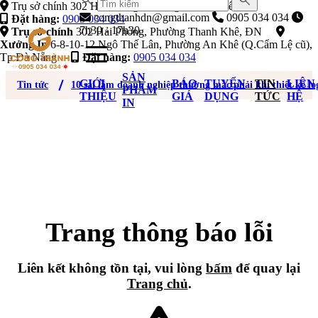
Trụ sở chính 302 Hải Phòng, Phường Thanh Khê, ĐN
congthanhdn@gmail.com
0905 034 034
Đặt hàng:
0905 034 034
7h30 - 17h30
Trụ sở chính
302 Hải Phòng, Phường Thanh Khê, ĐN
Xưởng In
6-8-10-12 Ngô Thế Lân, Phường An Khê (Q.Cẩm Lệ cũ),
Tp Đà Nẵng
Đặt hàng:
0905 034 034
SẢN
GIỚI
BÁO
TUYỂN
TIN
LIÊN
Tin tức
10 sai lầm doanh nghiệp thường mắc phải khi thiết kế lo
PHẨM
THIỆU
GIÁ
DỤNG
TỨC
HỆ
IN
Trang thông báo lỗi
Liên kết không tồn tại, vui lòng
bấm
để quay lại
Trang chủ
.