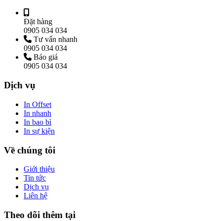
Đặt hàng
0905 034 034
Tư vấn nhanh
0905 034 034
Báo giá
0905 034 034
Dịch vụ
In Offset
In nhanh
In bao bì
In sự kiện
Về chúng tôi
Giới thiệu
Tin tức
Dịch vụ
Liên hệ
Theo dõi thêm tại