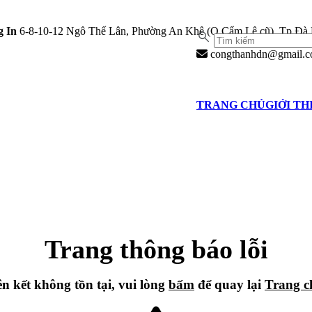
 In
6-8-10-12 Ngô Thế Lân, Phường An Khê (Q.Cẩm Lệ cũ), Tp Đà
congthanhdn@gmail.
TRANG CHỦ
GIỚI TH
Trang thông báo lỗi
ên kết không tồn tại, vui lòng
bấm
để quay lại
Trang c