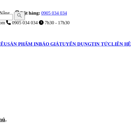
 Nẵng
Đặt hàng:
0905 034 034
com
0905 034 034
7h30 - 17h30
IỆU
SẢN PHẨM IN
BÁO GIÁ
TUYỂN DỤNG
TIN TỨC
LIÊN HỆ
hủ
.