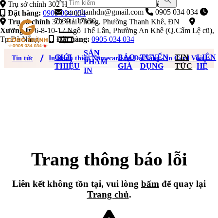
Trụ sở chính 302 Hải Phòng, Phường Thanh Khê, ĐN
congthanhdn@gmail.com
0905 034 034
Đặt hàng:
0905 034 034
7h30 - 17h30
Trụ sở chính
302 Hải Phòng, Phường Thanh Khê, ĐN
Xưởng In
6-8-10-12 Ngô Thế Lân, Phường An Khê (Q.Cẩm Lệ cũ),
Tp Đà Nẵng
Đặt hàng:
0905 034 034
SẢN
GIỚI
BÁO
TUYỂN
TIN
LIÊN
Tin tức
In Danh thiếp Namecard tại Đà Nẵng - In Card Visit
PHẨM
THIỆU
GIÁ
DỤNG
TỨC
HỆ
IN
Trang thông báo lỗi
Liên kết không tồn tại, vui lòng
bấm
để quay lại
Trang chủ
.