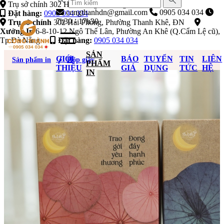
Xưởng In 6-8-10-12 Ng
congthanhdn@gmail.com
0905 034 034
Đặt hàng:
0905 034 034
7h30 - 17h30
Trụ sở chính
302 Hải Phòng, Phường Thanh Khê, ĐN
Xưởng In
6-8-10-12 Ngô Thế Lân, Phường An Khê (Q.Cẩm Lệ cũ),
Tp Đà Nẵng
Đặt hàng:
0905 034 034
SẢN
GIỚI
BÁO
TUYỂN
TIN
LIÊN
Sản phẩm in
Hộp giấy
PHẨM
THIỆU
GIÁ
DỤNG
TỨC
HỆ
IN