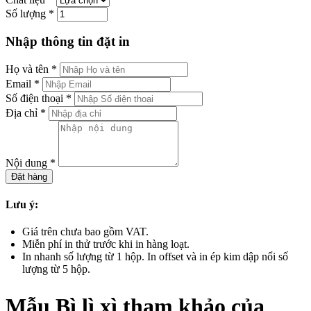
Số lượng
*
Nhập thông tin đặt in
Họ và tên
*
Email
*
Số điện thoại
*
Địa chỉ
*
Nội dung
*
Đặt hàng
Lưu ý:
Giá trên chưa bao gồm VAT.
Miễn phí in thử trước khi in hàng loạt.
In nhanh số lượng từ 1 hộp. In offset và in ép kim dập nổi số
lượng từ 5 hộp.
Mẫu Bì lì xì tham khảo của