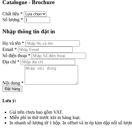
Catalogue - Brochure
Chất liệu
*
Số lượng
*
Nhập thông tin đặt in
Họ và tên
*
Email
*
Số điện thoại
*
Địa chỉ
*
Nội dung
*
Đặt hàng
Lưu ý:
Giá trên chưa bao gồm VAT.
Miễn phí in thử trước khi in hàng loạt.
In nhanh số lượng từ 1 hộp. In offset và in ép kim dập nổi số lượn