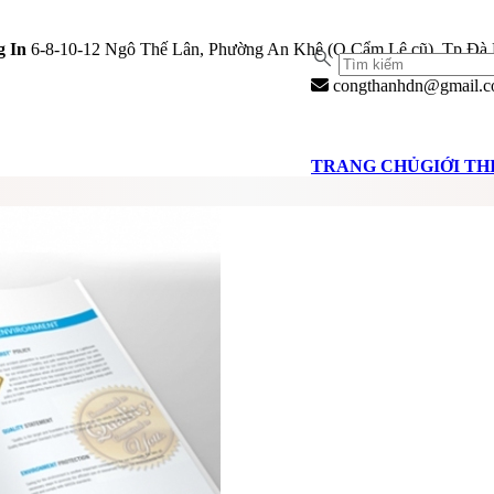
 In
6-8-10-12 Ngô Thế Lân, Phường An Khê (Q.Cẩm Lệ cũ), Tp Đà
congthanhdn@gmail.
TRANG CHỦ
GIỚI TH