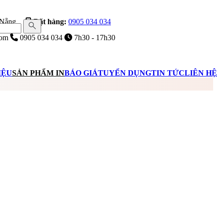
 Nẵng
Đặt hàng:
0905 034 034
com
0905 034 034
7h30 - 17h30
IỆU
SẢN PHẨM IN
BÁO GIÁ
TUYỂN DỤNG
TIN TỨC
LIÊN HỆ