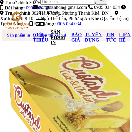
Trụ sở chính 302 Hải Phòng, Phường Thanh Khê, ĐN
congthanhdn@gmail.com
0905 034 034
Đặt hàng:
0905 034 034
7h30 - 17h30
Trụ sở chính
302 Hải Phòng, Phường Thanh Khê, ĐN
Xưởng In
6-8-10-12 Ngô Thế Lân, Phường An Khê (Q.Cẩm Lệ cũ),
Tp Đà Nẵng
Đặt hàng:
0905 034 034
SẢN
GIỚI
BÁO
TUYỂN
TIN
LIÊN
Sản phẩm in
Hộp túi xách 4
PHẨM
THIỆU
GIÁ
DỤNG
TỨC
HỆ
IN