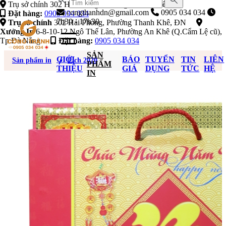
Trụ sở chính 302 Hải Phòng, Phường Thanh Khê
congthanhdn@gmail.com
0905 034 034
Đặt hàng:
0905 034 034
7h30 - 17h30
Trụ sở chính
302 Hải Phòng, Phường Thanh Khê, ĐN
Xưởng In
6-8-10-12 Ngô Thế Lân, Phường An Khê (Q.Cẩm Lệ cũ),
Tp Đà Nẵng
Đặt hàng:
0905 034 034
SẢN
GIỚI
BÁO
TUYỂN
TIN
LIÊN
Sản phẩm in
Lịch 2020
PHẨM
THIỆU
GIÁ
DỤNG
TỨC
HỆ
IN