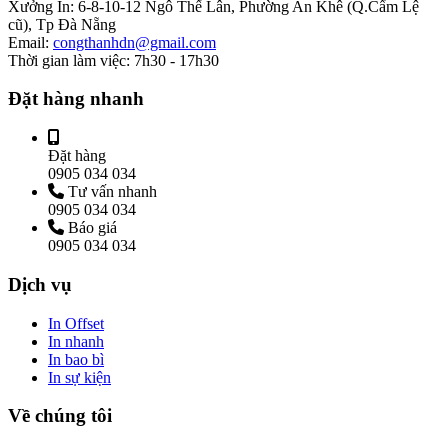
Xưởng In:
6-8-10-12 Ngô Thế Lân, Phường An Khê (Q.Cẩm Lệ
cũ), Tp Đà Nẵng
Email:
congthanhdn@gmail.com
Thời gian làm việc:
7h30 - 17h30
Đặt hàng nhanh
Đặt hàng
0905 034 034
Tư vấn nhanh
0905 034 034
Báo giá
0905 034 034
Dịch vụ
In Offset
In nhanh
In bao bì
In sự kiện
Về chúng tôi