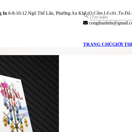
 In
6-8-10-12 Ngô Thế Lân, Phường An Khê (Q.Cẩm Lệ cũ), Tp Đà
congthanhdn@gmail.
TRANG CHỦ
GIỚI TH