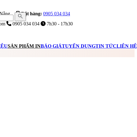
 Nẵng
Đặt hàng:
0905 034 034
com
0905 034 034
7h30 - 17h30
IỆU
SẢN PHẨM IN
BÁO GIÁ
TUYỂN DỤNG
TIN TỨC
LIÊN HỆ