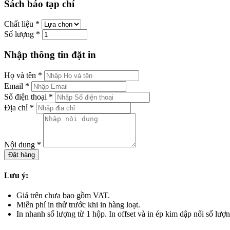
Sách báo tạp chí
Chất liệu
*
Số lượng
*
Nhập thông tin đặt in
Họ và tên
*
Email
*
Số điện thoại
*
Địa chỉ
*
Nội dung
*
Đặt hàng
Lưu ý:
Giá trên chưa bao gồm VAT.
Miễn phí in thử trước khi in hàng loạt.
In nhanh số lượng từ 1 hộp. In offset và in ép kim dập nổi số lượn