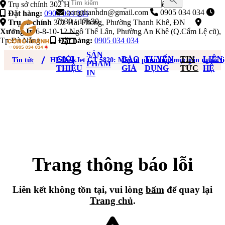
Trụ sở chính 302 Hải Phòng, Phường Thanh Khê, ĐN
congthanhdn@gmail.com
0905 034 034
Đặt hàng:
0905 034 034
7h30 - 17h30
Trụ sở chính
302 Hải Phòng, Phường Thanh Khê, ĐN
Xưởng In
6-8-10-12 Ngô Thế Lân, Phường An Khê (Q.Cẩm Lệ cũ),
Tp Đà Nẵng
Đặt hàng:
0905 034 034
SẢN
GIỚI
BÁO
TUYỂN
TIN
LIÊN
Tin tức
HP DeskJet GT 5820: Máy in phun hộp mực gắn ngoài ti
PHẨM
THIỆU
GIÁ
DỤNG
TỨC
HỆ
IN
Trang thông báo lỗi
Liên kết không tồn tại, vui lòng
bấm
để quay lại
Trang chủ
.