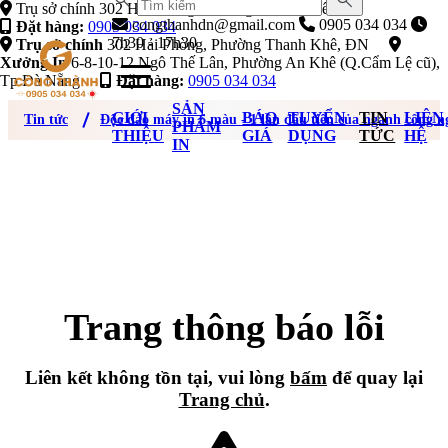
Trụ sở chính 302 Hải Phòng, Phường Thanh Khê, ĐN
congthanhdn@gmail.com
0905 034 034
Đặt hàng:
0905 034 034
7h30 - 17h30
Trụ sở chính
302 Hải Phòng, Phường Thanh Khê, ĐN
Xưởng In
6-8-10-12 Ngô Thế Lân, Phường An Khê (Q.Cẩm Lệ cũ),
Tp Đà Nẵng
Đặt hàng:
0905 034 034
SẢN
GIỚI
BÁO
TUYỂN
TIN
LIÊN
Tin tức
Độc đáo máy in 6 màu - 1 lần đầu tiên của ngành công n
PHẨM
THIỆU
GIÁ
DỤNG
TỨC
HỆ
IN
Trang thông báo lỗi
Liên kết không tồn tại, vui lòng
bấm
để quay lại
Trang chủ
.