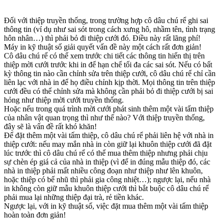
Đối với thiệp truyền thống, trong trường hợp cô dâu chú rể ghi sai
thông tin (ví dụ như sai sót trong cách xưng hô, nhầm tên, tình trạng
hôn nhân…) thì phải bỏ đi thiệp cưới đó. Điều này rất lãng phí!
Máy in kỹ thuật số giải quyết vấn đề này một cách rất đơn giản!
Cô dâu chú rể có thể xem trước chi tiết các thông tin hiển thị trên
thiệp mời cưới trước khi in để hạn chế tối đa các sai sót. Nếu có bất
kỳ thông tin nào cần chỉnh sửa trên thiệp cưới, cô dâu chú rể chỉ cần
liên lạc với nhà in để họ điều chỉnh kịp thời. Mọi thông tin trên thiệp
cưới đều có thể chỉnh sửa mà không cần phải bỏ đi thiệp cưới bị sai
hỏng như thiệp mời cưới truyền thống.
Hoặc nếu trong quá trình mời cưới phát sinh thêm một vài tấm thiệp
của nhân vật quan trọng thì như thế nào? Với thiệp truyền thống,
đây sẽ là vấn đề rất khó khăn!
Để đặt thêm một vài tấm thiệp, cô dâu chú rể phải liên hệ với nhà in
thiệp cưới: nếu may mắn nhà in còn giữ lại khuôn thiệp cưới đã đặt
lúc trước thì cô dâu chú rể có thể mua thêm thiệp nhưng phải chịu
sự chèn ép giá cả của nhà in thiệp (vì để in đúng mẫu thiệp đó, các
nhà in thiệp phải mất nhiều công đoạn như thiệp như lên khuôn,
hoặc thiệp có bế nhũ thì phải gia công nhiệt…); ngược lại, nếu nhà
in không còn giữ mẫu khuôn thiệp cưới thì bắt buộc cô dâu chú rể
phải mua lại những thiệp đại trà, rẻ tiền khác.
Ngược lại, với in kỹ thuật số, việc đặt mua thêm một vài tấm thiệp
hoàn toàn đơn giản!