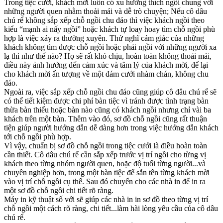
Trong tiệc cưới, khách mời luôn có xu hướng thích ngồi chung với
những người quen nhằm thoải mái và dễ trò chuyện; Nếu cô dâu
chú rể không sắp xếp chỗ ngồi chu đáo thì việc khách ngồi theo
kiểu “mạnh ai nấy ngồi” hoặc khách tự loay hoay tìm chỗ ngồi phù
hợp là việc xảy ra thường xuyên. Thử nghĩ cảm giác của những
khách không tìm được chỗ ngồi hoặc phải ngồi với những người xa
lạ thì như thế nào? Họ sẽ rất khó chịu, hoàn toàn không thoải mái,
điều này ảnh hưởng đến cảm xúc và tâm lý của khách mời, để lại
cho khách mời ấn tượng về một đám cưới nhàm chán, không chu
đáo.
Ngoài ra, việc sắp xếp chỗ ngồi chu đáo cũng giúp cô dâu chú rể sẽ
có thể tiết kiệm được chi phí bàn tiệc vì tránh được tình trạng bàn
thừa bàn thiếu hoặc bàn nào cũng có khách ngồi nhưng chỉ vài ba
khách trên một bàn. Thêm vào đó, sơ đồ chỗ ngồi cũng rất thuận
tiện giúp người hướng dẫn dễ dàng hơn trong việc hướng dẫn khách
tới chỗ ngồi phù hợp.
Vì vậy, chuẩn bị sơ đồ chỗ ngồi trong tiệc cưới là điều hoàn toàn
cần thiết. Cô dâu chú rể cần sắp xếp trước vị trí ngồi cho từng vị
khách theo từng nhóm người quen, hoặc độ tuổi từng người...và
chuyên nghiệp hơn, trong một bàn tiệc để sẵn tên từng khách mời
vào vị trí chỗ ngồi cụ thể. Sau đó chuyển cho các nhà in để in ra
một sơ đồ chỗ ngồi chi tiết rõ ràng.
Máy in kỹ thuật số với sẽ giúp các nhà in in sơ đồ theo từng vị trí
chỗ ngồi một cách rõ ràng, chi tiết...làm hài lòng yêu cầu của cô dâu
chú rể.