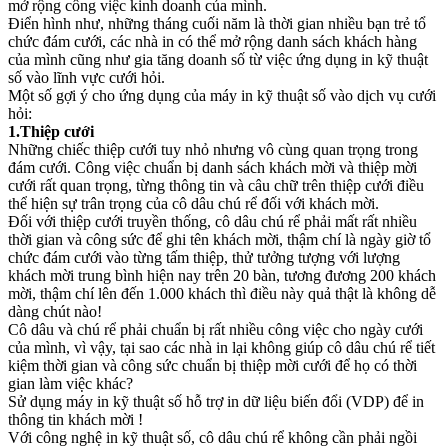
mở rộng công việc kinh doanh của mình.
Điển hình như, những tháng cuối năm là thời gian nhiều bạn trẻ tổ
chức đám cưới, các nhà in có thể mở rộng danh sách khách hàng
của mình cũng như gia tăng doanh số từ việc ứng dụng in kỹ thuật
số vào lĩnh vực cưới hỏi.
Một số gợi ý cho ứng dụng của máy in kỹ thuật số vào dịch vụ cưới
hỏi:
1.Thiệp cưới
Những chiếc thiệp cưới tuy nhỏ nhưng vô cùng quan trọng trong
đám cưới. Công việc chuẩn bị danh sách khách mời và thiệp mời
cưới rất quan trọng, từng thông tin và câu chữ trên thiệp cưới điều
thể hiện sự trân trọng của cô dâu chú rể đối với khách mời.
Đối với thiệp cưới truyền thống, cô dâu chú rể phải mất rất nhiều
thời gian và công sức để ghi tên khách mời, thậm chí là ngày giờ tổ
chức đám cưới vào từng tấm thiệp, thử tưởng tượng với lượng
khách mời trung bình hiện nay trên 20 bàn, tương đương 200 khách
mời, thậm chí lên đến 1.000 khách thì điều này quả thật là không dễ
dàng chút nào!
Cô dâu và chú rể phải chuẩn bị rất nhiều công việc cho ngày cưới
của mình, vì vậy, tại sao các nhà in lại không giúp cô dâu chú rể tiết
kiệm thời gian và công sức chuẩn bị thiệp mời cưới để họ có thời
gian làm việc khác?
Sử dụng máy in kỹ thuật số hỗ trợ in dữ liệu biến đổi (VDP) để in
thông tin khách mời !
Với công nghệ in kỹ thuật số, cô dâu chú rể không cần phải ngồi