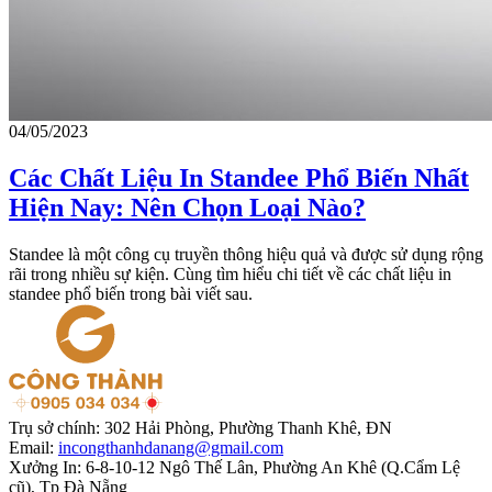
04/05/2023
Các Chất Liệu In Standee Phổ Biến Nhất
Hiện Nay: Nên Chọn Loại Nào?
Standee là một công cụ truyền thông hiệu quả và được sử dụng rộng
rãi trong nhiều sự kiện. Cùng tìm hiểu chi tiết về các chất liệu in
standee phổ biến trong bài viết sau.
Trụ sở chính:
302 Hải Phòng, Phường Thanh Khê, ĐN
Email:
incongthanhdanang@gmail.com
Xưởng In:
6-8-10-12 Ngô Thế Lân, Phường An Khê (Q.Cẩm Lệ
cũ), Tp Đà Nẵng