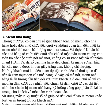
3. Menu nhà hàng
Thông thường, cô dâu chú rể giao khoán toàn bộ menu cho nhà
hàng hoặc đơn vị tổ chức tiệc cưới và không quan tâm đến thiết kế
menu như thế nào, chất lượng menu ra sao...; Và thực tế là hầu hết
các nhà hàng tổ chức tiệc cưới đều chỉ có một mẫu menu chung cho
toàn bộ các tiệc cưới hỏi mà thôi, không có sự khác biệt và rất nhàm
chán! Hơn nữa, đa số các nhà hàng đều chuẩn bị menu sơ sài: hầu
hết các menu được in trên giấy trắng den, không chất lượng.
Những khách mời khi đến tham dự tiệc cưới đều có thói quen đầu
tiên là xem thực đơn của nhà hàng, vì vậy, có thể nói, menu nhà
hàng là ấn tượng đầu tiên đối với thực khách. Cô dâu chú rể chỉ có
một lần đám cưới duy nhất, việc chuẩn bị đám cưới từ các chi tiết
nhỏ như chuẩn bị menu nhà hàng kỹ lưỡng cũng góp phần để lại ấn
tượng cho khách về một đám cưới hoàn hảo.
Sử dụng máy in kỹ thuật số để giúp cô dâu chú rể tạo ra menu khác
biệt và ấn tượng tốt với khách mời!
Việc in riêng menu nhà hàng không mất quá nhiều chi phí của cô