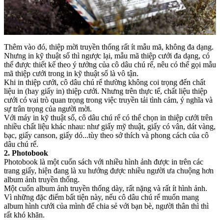
Thêm vào đó, thiệp mời truyền thống rất ít mẫu mã, không đa dạng.
Nhưng in kỹ thuật số thì ngược lại, mẫu mã thiệp cưới đa dạng, có
thể được thiết kế theo ý tưởng của cô dâu chú rể, nêu có thể gọi mẫu
mã thiệp cưới trong in kỹ thuật số là vô tận.
Khi in thiệp cưới, cô dâu chú rể thường không coi trọng đến chất
liệu in (hay giấy in) thiệp cưới. Nhưng trên thực tế, chất liệu thiệp
cưới có vai trò quan trọng trong việc truyền tải tình cảm, ý nghĩa và
sự trân trọng của người mời.
Với máy in kỹ thuật số, cô dâu chú rể có thể chọn in thiệp cưới trên
nhiều chất liệu khác nhau: như giấy mỹ thuật, giấy có vân, dát vàng,
bạc, giấy canson, giấy dó...tùy theo sở thích và phong cách của cô
dâu chú rể.
2. Photobook
Photobook là một cuốn sách với nhiều hình ảnh được in trên các
trang giấy, hiện đang là xu hướng được nhiều người ưa chuộng hơn
album ảnh truyền thống.
Một cuốn album ảnh truyền thống dày, rất nặng và rất ít hình ảnh.
Vì những đặc điểm bất tiện này, nếu cô dâu chú rể muốn mang
album hình cưới của mình để chia sẻ với bạn bè, người thân thì thì
rất khó khăn.