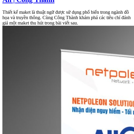
Thiết kế maket là thuật ngữ được sử dụng phổ biến trong ngành đồ
họa và truyền thông. Cùng Công Thành khám phá các tiêu chí đánh
giá một maket thu hút trong bài viết sau.