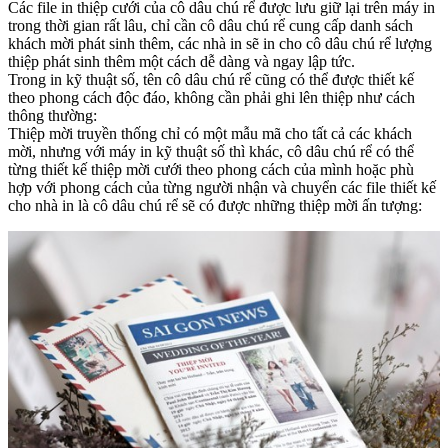
Các file in thiệp cưới của cô dâu chú rể được lưu giữ lại trên máy in
trong thời gian rất lâu, chỉ cần cô dâu chú rể cung cấp danh sách
khách mời phát sinh thêm, các nhà in sẽ in cho cô dâu chú rể lượng
thiệp phát sinh thêm một cách dễ dàng và ngay lập tức.
Trong in kỹ thuật số, tên cô dâu chú rể cũng có thể được thiết kế
theo phong cách độc đáo, không cần phải ghi lên thiệp như cách
thông thường:
Thiệp mời truyền thống chỉ có một mẫu mã cho tất cả các khách
mời, nhưng với máy in kỹ thuật số thì khác, cô dâu chú rể có thể
từng thiết kế thiệp mời cưới theo phong cách của mình hoặc phù
hợp với phong cách của từng người nhận và chuyển các file thiết kế
cho nhà in là cô dâu chú rể sẽ có được những thiệp mời ấn tượng: