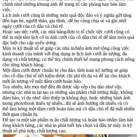
chính như những khung ảnh để trang trí căn phòng hay bàn làm
việc.
Lịch ảnh cưới cũng là những món quà độc đáo và ý nghĩa gửi tặng
đến bạn bè, người thân, gia đình...để họ cùng chia sẻ và ghi nhớ
ngày cưới của cô dâu và chú rể.
Hoặc sau tiệc cưới, các nhà hàng/đơn vị tổ chức tiệc cưới cũng có
thể in một tấm lịch có in ảnh cưới của cô dâu chú rể để làm món quà
đặc biệt cho cặp uyên ương.
Máy in kỹ thuật số sẽ giúp các nhà in/hiệu ảnh mở rộng công việc
kinh doanh của mình với ứng dụng in lịch ảnh cưới ấn tượng, đa
dạng và chất lượng, có thể tùy chỉnh thiết kế mang phong cách riêng
cho từng khách hàng:
Một đám cưới được chuẩn bị chu đáo, tính toán kỹ lưỡng sẽ giúp
cho cô dâu chú rể tiết kiệm được chi phí tối đa và để lại cho khách
mời ấn tượng về một đám cưới hoàn hảo.
Tuy nhiên, khi mọi thứ đều đã được sắp xếp chu đáo như vậy,
nhưng các nhà in lại tạo ra những sản phẩm chất lượng thấp, không
đảm bảo, ví dụ như: tấm thiệp in không đẹp, hoặc những hình ảnh
trong photobook thiếu tự nhiên...thì sẽ ảnh hưởng rất nhiều và có
thể làm hỏng một đám cưới hoàn hảo mà cô dâu chú rể đã mất nhiều
thời gian chuẩn bị.
Để tạo ra một sản phẩm in ấn chất lượng và hoàn hảo nhằm làm hài
lòng khách hàng, các nhà in phải biết lựa chọn và đầu tư máy in kỹ
thuật số phù hợp, chất lượng cao.