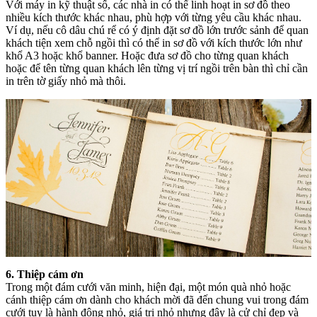
Với máy in kỹ thuật số, các nhà in có thể linh hoạt in sơ đồ theo
nhiều kích thước khác nhau, phù hợp với từng yêu cầu khác nhau.
Ví dụ, nếu cô dâu chú rể có ý định đặt sơ đồ lớn trước sảnh để quan
khách tiện xem chỗ ngồi thì có thể in sơ đồ với kích thước lớn như
khổ A3 hoặc khổ banner. Hoặc đưa sơ đồ cho từng quan khách
hoặc để tên từng quan khách lên từng vị trí ngồi trên bàn thì chỉ cần
in trên tờ giấy nhỏ mà thôi.
6. Thiệp cám ơn
Trong một đám cưới văn minh, hiện đại, một món quà nhỏ hoặc
cánh thiệp cám ơn dành cho khách mời đã đến chung vui trong đám
cưới tuy là hành động nhỏ, giá trị nhỏ nhưng đây là cử chỉ đẹp và