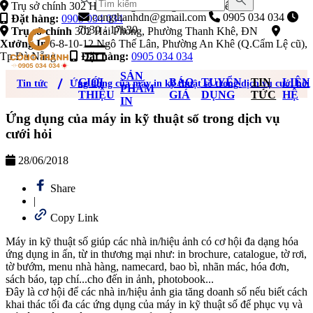
Trụ sở chính 302 Hải Phòng, Phường
congthanhdn@gmail.com
0905 034 034
Đặt hàng:
0905 034 034
7h30 - 17h30
Trụ sở chính
302 Hải Phòng, Phường Thanh Khê, ĐN
Xưởng In
6-8-10-12 Ngô Thế Lân, Phường An Khê (Q.Cẩm Lệ cũ),
Tp Đà Nẵng
Đặt hàng:
0905 034 034
SẢN
GIỚI
BÁO
TUYỂN
TIN
LIÊN
Tin tức
Ứng dụng của máy in kỹ thuật số trong dịch vụ cưới hỏi
PHẨM
THIỆU
GIÁ
DỤNG
TỨC
HỆ
IN
Ứng dụng của máy in kỹ thuật số trong dịch vụ
cưới hỏi
28/06/2018
Share
|
Copy Link
Máy in kỹ thuật số giúp các nhà in/hiệu ảnh có cơ hội đa dạng hóa
ứng dụng in ấn, từ in thương mại như: in brochure, catalogue, tờ rơi,
tờ bướm, menu nhà hàng, namecard, bao bì, nhãn mác, hóa đơn,
sách báo, tạp chí...cho đến in ảnh, photobook...
Đây là cơ hội để các nhà in/hiệu ảnh gia tăng doanh số nếu biết cách
khai thác tối đa các ứng dụng của máy in kỹ thuật số để phục vụ và