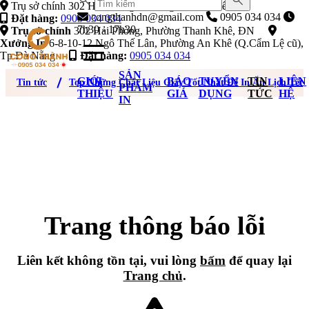
Trụ sở chính 302 Hải Phòng, Phường Thanh Khê, ĐN
congthanhdn@gmail.com
0905 034 034
Đặt hàng:
0905 034 034
7h30 - 17h30
Trụ sở chính
302 Hải Phòng, Phường Thanh Khê, ĐN
Xưởng In
6-8-10-12 Ngô Thế Lân, Phường An Khê (Q.Cẩm Lệ cũ),
Tp Đà Nẵng
Đặt hàng:
0905 034 034
SẢN
GIỚI
BÁO
TUYỂN
TIN
LIÊN
Tin tức
Top Những Chất Liệu Giấy Tốt Nhất Để In Ấn Lịch Tết
PHẨM
THIỆU
GIÁ
DỤNG
TỨC
HỆ
IN
Trang thông báo lỗi
Liên kết không tồn tại, vui lòng
bấm
để quay lại
Trang chủ
.